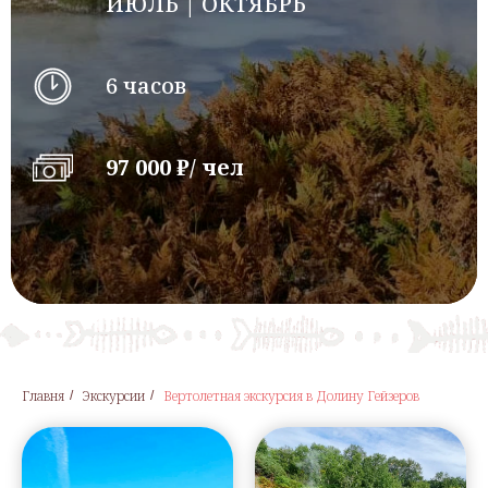
ИЮЛЬ | ОКТЯБРЬ
6 часов
97 000 ₽/ чел
Главня
Экскурсии
Вертолетная экскурсия в Долину Гейзеров
/
/