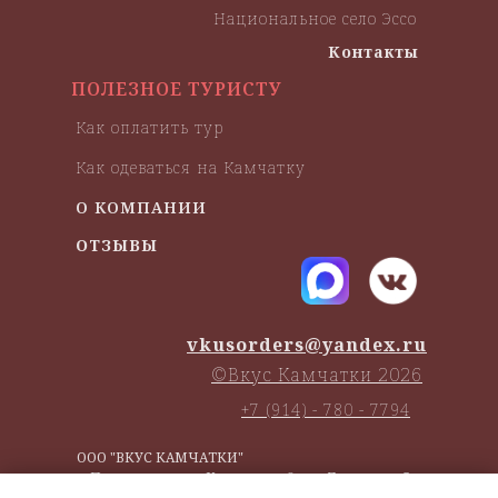
Национальное село Эссо
Контакты
ПОЛЕЗНОЕ ТУРИСТУ
Как оплатить тур
Как одеваться на Камчатку
О КОМПАНИИ
ОТЗЫВЫ
vkusorders@yandex.ru
©Вкус Камчатки 2026
+7 (914) - 780 - 7794
ООО "ВКУС КАМЧАТКИ"
г. Петропавловск-Камчатский, ул. Давыдова 5
ИНН:
4101184506