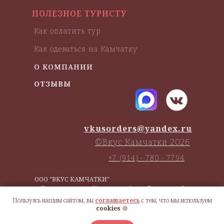
ПОЛЕЗНОЕ ТУРИСТУ
Как оплатить тур
Как одеваться на Камчатку
О КОМПАНИИ
ОТЗЫВЫ
vkusorders@yandex.ru
©Вкус Камчатки 2026
+7 (914) - 780 - 7794
ООО "ВКУС КАМЧАТКИ"
г. Петропавловск-Камчатский, ул. Давыдова 5
ИНН:
4101184506
Пользуясь нашим сайтом, вы
соглашаетесь
с тем, что мы используем
ОГРН:
1184101002524
cookies
🍪