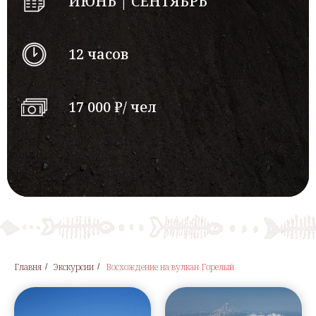
ИЮНЬ | СЕНТЯБРЬ
12 часов
17 000 ₽/ чел
Главня
Экскурсии
Восхождение на вулкан Горелый
/
/